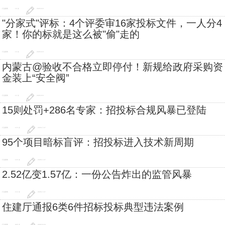
行业要闻
19 次
2026-8-6
"分家式"评标：4个评委审16家投标文件，一人分4
家！你的标就是这么被"偷"走的
行业要闻
14 次
2026-8-6
内蒙古@验收不合格立即停付！新规给政府采购资
金装上“安全阀”
行业要闻
12 次
2026-8-6
15则处罚+286名专家：招投标合规风暴已登陆
行业要闻
115 次
2026-7-27
95个项目暗标盲评：招投标进入技术新周期
行业要闻
122 次
2026-7-27
2.52亿变1.57亿：一份公告炸出的监管风暴
行业要闻
112 次
2026-7-27
住建厅通报6类6件招标投标典型违法案例
行业要闻
925 次
2026-6-16