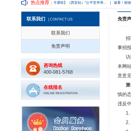
热点推荐：
年实战控标策略与质...
|
【公开课程】（西安站）“公平竞争审...
|
速看！财政部发
联系我们
免责
| CONTACT US
联系我们
招
免责声明
事招
访
咨询热线
本网
400-081-5768
意意
第
在线报名
ONLINE REGISTRATION
慎的
违反
1
2