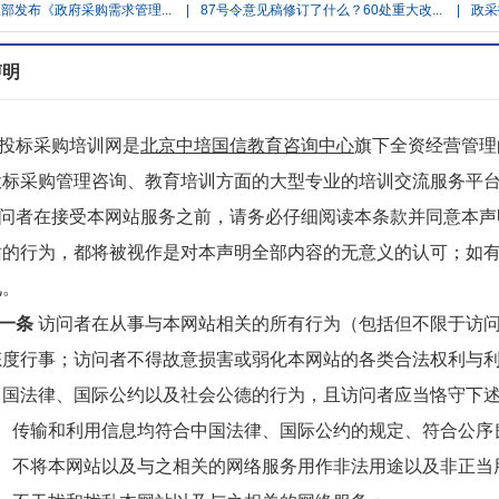
布《政府采购需求管理...
|
87号令意见稿修订了什么？60处重大改...
|
政采扶贫
声明
投标采购培训网是
北京中培国信教育咨询中心
旗下全资经营管理
投标采购管理咨询、教育培训方面的大型专业的培训交流服务平
问者在接受本网站服务之前，请务必仔细阅读本条款并同意本声
站的行为，都将被视作是对本声明全部内容的无意义的认可；如
见。
一条
访问者在从事与本网站相关的所有行为（包括但不限于访
态度行事；访问者不得故意损害或弱化本网站的各类合法权利与
中国法律、国际公约以及社会公德的行为，且访问者应当恪守下
、 传输和利用信息均符合中国法律、国际公约的规定、符合公序
、 不将本网站以及与之相关的网络服务用作非法用途以及非正当