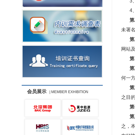
3
4
第
未署
第
网站
第
第
何一
第
会员展示
| MEMBER EXHIBITION
之目
第
第
之，