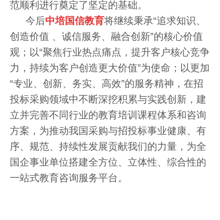
范顺利进行奠定了
坚定的
基础
。
今后
中培国信教育
将继续
秉承
“
追求知识、
创造价值
、诚信服务、融合创新
”
的
核心价值
观；以
“
聚焦
行业热点痛点
，提
升
客户
核心
竞争
力
，
持续为客户创造
更
大价值
”为使命；以更加
“专业、创新、务实、高效”的服务精神，
在招
投标
采购
领域中不断
深挖
积累
与实践
创新
，建
立并完善不同行业的
教育培训
课程体系和咨询
方案，为推动我国采购与招投标事业健康、有
序、规范、持续性发展贡献我们的力量，为全
国企事业单位搭建全方位、立体性、综合性的
一站式教育咨询服务平台。