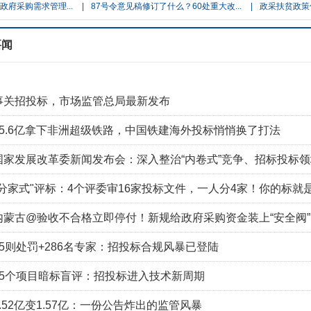
购需求管理...
|
87号令意见稿修订了什么？60处重大改...
|
政采扶贫政策优化
要闻
事关招投标，市场监管总局最新发布
35.6亿拿下非洲超级铁路，中国铁建海外投标悄悄换了打法
国家发展改革委新闻发布会：深入整治“内卷式”竞争、招标投标
"分家式"评标：4个评委审16家投标文件，一人分4家！你的标就是
内蒙古@验收不合格立即停付！新规给政府采购资金装上“安全阀”
15则处罚+286名专家：招投标合规风暴已登陆
95个项目暗标盲评：招投标进入技术新周期
2.52亿变1.57亿：一份公告炸出的监管风暴