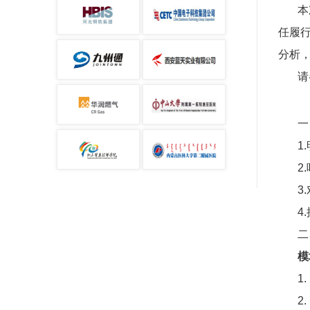
本
任履
分析
请
一
1
2
3
4
二
模
1
2