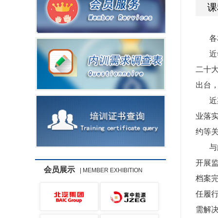
课
各
近
二十
出台
近
业落
约等
与
开展
会员展示
| MEMBER EXHIBITION
档案
任履
需解