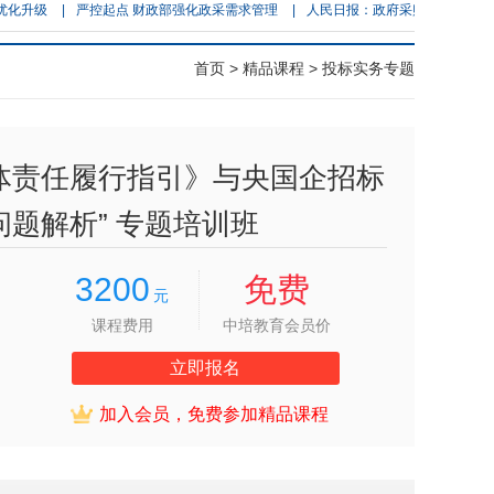
级
|
严控起点 财政部强化政采需求管理
|
人民日报：政府采购 多方共赢
|
【公
首页
>
精品课程
> 投标实务专题
体责任履行指引》与央国企招标
题解析” 专题培训班
3200
免费
元
课程费用
中培教育会员价
立即报名
加入会员，免费参加精品课程